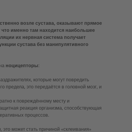
твенно возле сустава, оказывают прямое
у что именно там находится наибольшее
ляции их нервная система получает
ункции сустава без манипулятивного
 на
ноцицепторы
:
раздражителях, которые могут повредить
о предела, это передаётся в головной мозг, и
ратно к повреждённому месту и
ащитная реакция организма, способствующая
еративных процессов.
 это может стать причиной «склеивания»