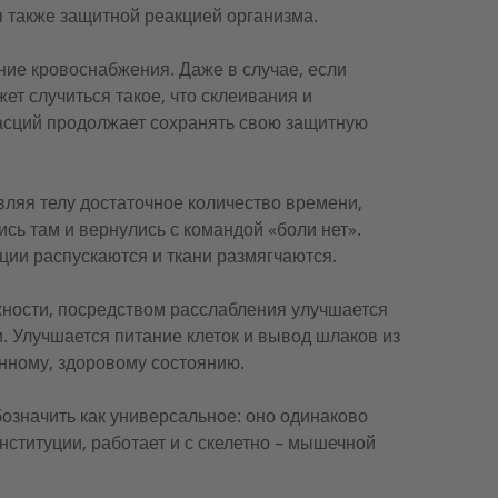
я также защитной реакцией организма.
ие кровоснабжения. Даже в случае, если
ет случиться такое, что склеивания и
фасций продолжает сохранять свою защитную
ляя телу достаточное количество времени,
сь там и вернулись с командой «боли нет».
ции распускаются и ткани размягчаются.
ности, посредством расслабления улучшается
 Улучшается питание клеток и вывод шлаков из
енному, здоровому состоянию.
означить как универсальное: оно одинаково
онституции, работает и с скелетно – мышечной