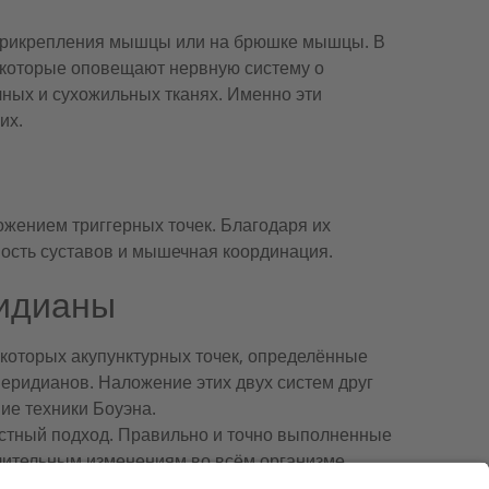
прикрепления мышцы или на брюшке мышцы. В
 которые оповещают нервную систему о
ных и сухожильных тканях. Именно эти
их.
жением триггерных точек. Благодаря их
ость суставов и мышечная координация.
ридианы
оторых акупунктурных точек, определённые
еридианов. Наложение этих двух систем друг
ие техники Боуэна.
остный подход. Правильно и точно выполненные
чительным изменениям во всём организме
воздействии на соматическую симптоматику, а