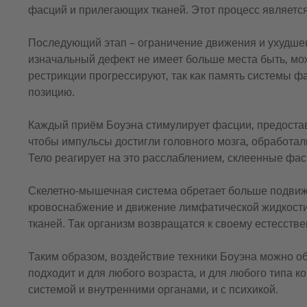
фасций и прилегающих тканей. Этот процесс являетс
Последующий этап – ограничение движения и ухудшен
изначальный дефект не имеет больше места быть, мож
рестрикции прогрессируют, так как память системы 
позицию.
Каждый приём Боуэна стимулирует фасции, предостав
чтобы импульсы достигли головного мозга, обработали
Тело реагирует на это расслаблением, склеенные фас
Скелетно-мышечная система обретает больше подвиж
кровоснабжение и движение лимфатической жидкости.
тканей. Так организм возвращатся к своему естесств
Таким образом, воздействие техники Боуэна можно об
подходит и для любого возраста, и для любого типа к
системой и внутренними органами, и с психикой.