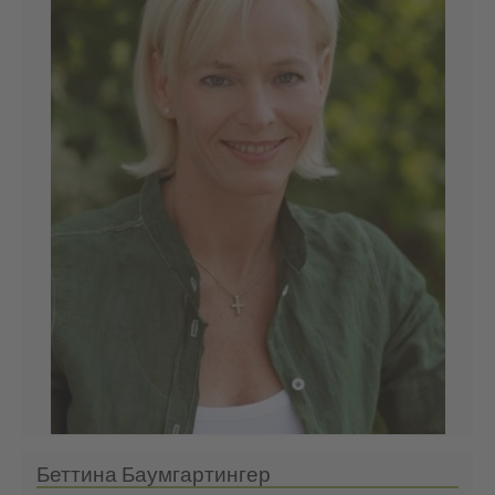
Беттина Баумгартингер