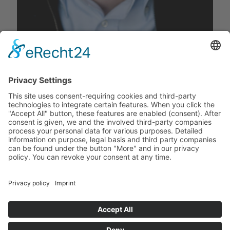
Виктория Mиссаль
Врач нетрадиционной медицины
Преподаватель йоги
Дополнительные квалификации: диетология, гомеопатия
Координатор и контактное лицо для жителей России и других
государств (владеет русским языком)
Телефон: 0049 179 944 55 49
Эл. почта:
info[at]yogasanas.eu